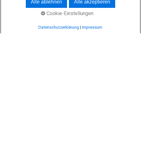
Alle ablehnen
Alle akzeptieren
Cookie-Einstellungen
© 2026 megamobil.bayern
Datenschutzerklärung
|
Impressum