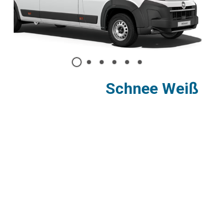
LOUNGE 640: DAS GROßE
WOHNZIMMER AUF RÄDERN